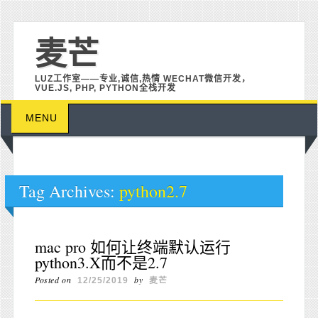
麦芒
LUZ工作室——专业,诚信,热情 WECHAT微信开发，
VUE.JS, PHP, PYTHON全栈开发
Main menu
Skip to content
MENU
Tag Archives:
python2.7
mac pro 如何让终端默认运行
python3.X而不是2.7
Posted on
by
12/25/2019
麦芒