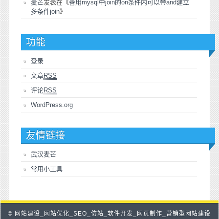
麦芒
发表在《
善用mysql中join的on条件内可以带and建立
多条件join
》
功能
登录
文章
RSS
评论
RSS
WordPress.org
友情链接
武汉麦芒
常用小工具
© 网站建设_网站优化_SEO_仿站_软件开发_网页制作_营销型网站建设