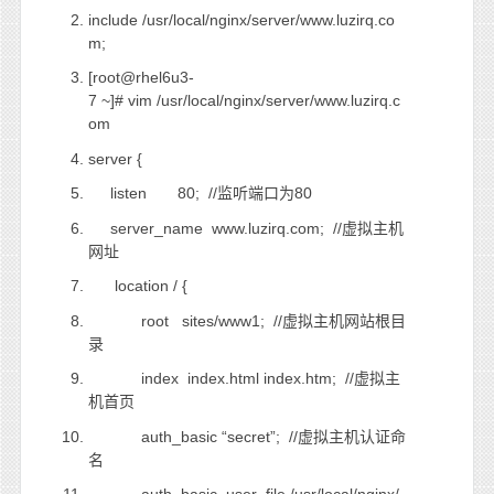
include /usr/local/nginx/server/www.luzirq.co
m;
[root@rhel6u3-
7 ~]# vim /usr/local/nginx/server/www.luzirq.c
om
server {
listen 80; //监听端口为80
server_name www.luzirq.com; //虚拟主机
网址
location / {
root sites/www1; //虚拟主机网站根目
录
index index.html index.htm; //虚拟主
机首页
auth_basic “secret”; //虚拟主机认证命
名