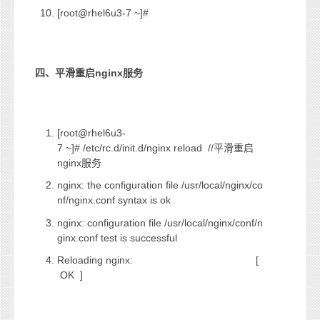
[root@rhel6u3-7 ~]#
四、平滑重启nginx
服务
[root@rhel6u3-
7 ~]# /etc/rc.d/init.d/nginx reload //平滑重启
nginx服务
nginx: the configuration file /usr/local/nginx/co
nf/nginx.conf syntax is ok
nginx: configuration file /usr/local/nginx/conf/n
ginx.conf test is successful
Reloading nginx: [
OK ]