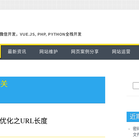
信开发，VUE.JS, PHP, PYTHON全栈开发
最新资讯
网站维护
网页案例分享
网站运营
相关
搜
近
L优化之URL长度
密码
文