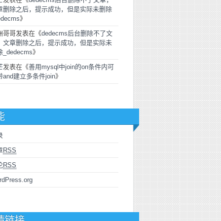
章删除之后，提示成功，但是实际未删除
edecms
》
洲哥哥
发表在《
dedecms后台删除不了文
，文章删除之后，提示成功，但是实际未
_dedecms
》
芒
发表在《
善用mysql中join的on条件内可
and建立多条件join
》
能
录
章
RSS
论
RSS
rdPress.org
情链接