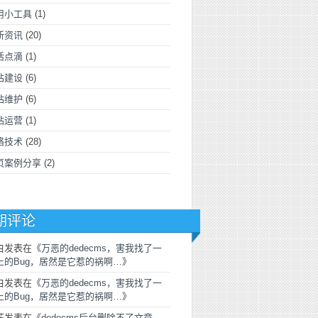
用小工具
(1)
新资讯
(20)
活点滴
(1)
站建设
(6)
站维护
(6)
站运营
(1)
络技术
(28)
页案例分享
(2)
期评论
白
发表在《
万恶的dedecms，害我找了一
上的Bug，居然是它惹的祸啊…
》
白
发表在《
万恶的dedecms，害我找了一
上的Bug，居然是它惹的祸啊…
》
芒
发表在《
dedecms后台删除不了文章，