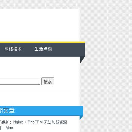
网络技术
生活点滴
索：
期文章
保护：Nginx + PhpFPM 无法加载资源
件—Mac