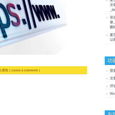
文
_d
非
章
删除
麦
以带
功
|
|
登
RL优化
Leave a comment
文
评
Wo
友