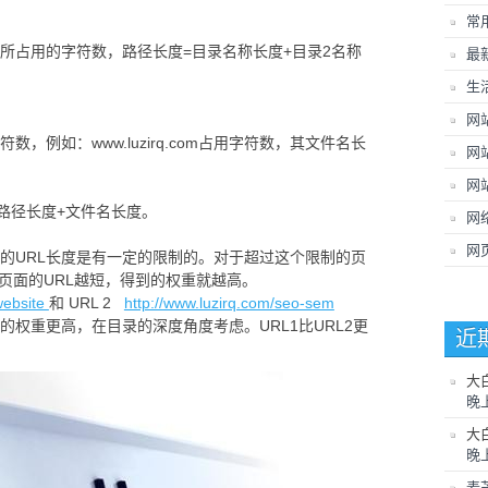
常
所占用的字符数，路径长度=目录名称长度+目录2名称
最
生
网
例如：www.luzirq.com占用字符数，其文件名长
网
网
+路径长度+文件名长度。
网
网
的URL长度是有一定的限制的。对于超过这个限制的页
页面的URL越短，得到的权重就越高。
website
和 URL 2
http://www.luzirq.com/seo-sem
2的权重更高，在目录的深度角度考虑。URL1比URL2更
近
大
晚
大
晚
麦