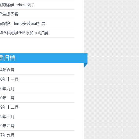
的懂git rebase吗？
PP生成签名
码保护：lnmp安装exif扩展
MP环境为PHP添加exif扩展
章归档
24年六月
020年十一月
20年九月
20年一月
019年十二月
19年七月
19年四月
17年九月