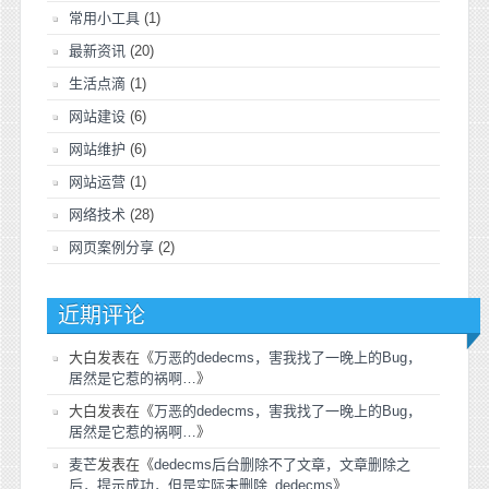
常用小工具
(1)
最新资讯
(20)
生活点滴
(1)
网站建设
(6)
网站维护
(6)
网站运营
(1)
网络技术
(28)
网页案例分享
(2)
近期评论
大白
发表在《
万恶的dedecms，害我找了一晚上的Bug，
居然是它惹的祸啊…
》
大白
发表在《
万恶的dedecms，害我找了一晚上的Bug，
居然是它惹的祸啊…
》
麦芒
发表在《
dedecms后台删除不了文章，文章删除之
后，提示成功，但是实际未删除_dedecms
》