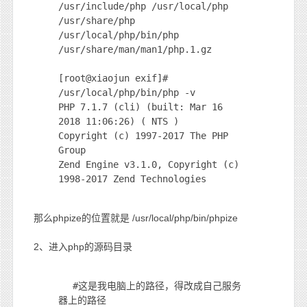
/usr/include/php /usr/local/php
/usr/share/php
/usr/local/php/bin/php
/usr/share/man/man1/php.1.gz
[root@xiaojun exif]#
/usr/local/php/bin/php -v
PHP 7.1.7 (cli) (built: Mar 16
2018 11:06:26) ( NTS )
Copyright (c) 1997-2017 The PHP
Group
Zend Engine v3.1.0, Copyright (c)
1998-2017 Zend Technologies
那么phpize的位置就是 /usr/local/php/bin/phpize
2、进入php的源码目录
#这是我电脑上的路径，得改成自己服务
器上的路径