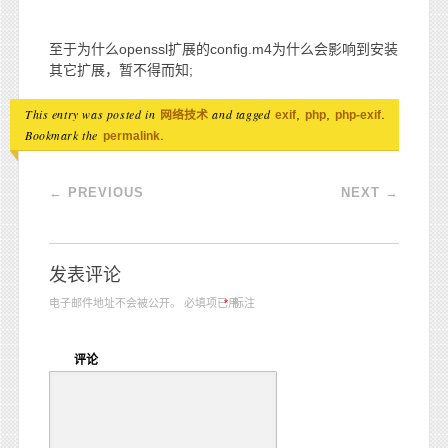
至于为什么openssl扩展的config.m4为什么会影响到安装
其它扩展，暂不得而知;
This entry was posted in
and tagged
,
,
.
网络技术
exif
php
php-exif
Bookmark the
.
permalink
Post navigation
←
PREVIOUS
NEXT
→
发表评论
电子邮件地址不会被公开。
必填项已用
*
标注
评论