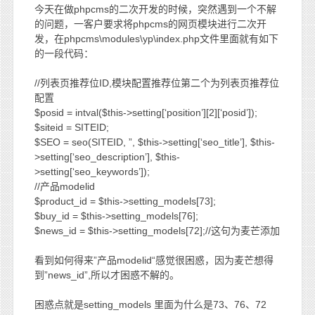
今天在做phpcms的二次开发的时候，突然遇到一个不解
的问题，一客户要求将phpcms的网页模块进行二次开
发，在phpcms\modules\yp\index.php文件里面就有如下
的一段代码：
//列表页推荐位ID,模块配置推荐位第二个为列表页推荐位
配置
$posid = intval($this->setting[‘position’][2][‘posid’]);
$siteid = SITEID;
$SEO = seo(SITEID, ”, $this->setting[‘seo_title’], $this-
>setting[‘seo_description’], $this-
>setting[‘seo_keywords’]);
//产品modelid
$product_id = $this->setting_models[73];
$buy_id = $this->setting_models[76];
$news_id = $this->setting_models[72];//这句为麦芒添加
看到如何得来”产品modelid“感觉很困惑，因为麦芒想得
到”news_id”,所以才困惑不解的。
困惑点就是setting_models 里面为什么是73、76、72