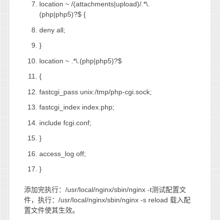
location ~ /(attachments|upload)/.*\.
(php|php5)?$ {
deny all;
}
location ~ .*\.(php|php5)?$
{
fastcgi_pass unix:/tmp/php-cgi.sock;
fastcgi_index index.php;
include fcgi.conf;
}
access_log off;
}
添加完执行：/usr/local/nginx/sbin/nginx -t测试配置文
件，执行：/usr/local/nginx/sbin/nginx -s reload 载入配
置文件使其生效。