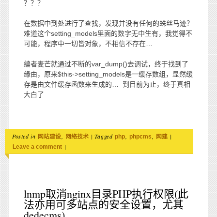
？？？
在数据中到处进行了查找，发现并没有任何的蛛丝马迹？
难道这个setting_models里面的数字无中生有，我觉得不
可能，程序中一切皆对象，不相信不存在…
编者麦芒就通过不断的var_dump()去调试，终于找到了
缘由，原来$this->setting_models是一缓存数组，显然缓
存是由文件缓存函数来生成的… 到目前为止，终于真相
大白了
Posted in
,
|
Tagged
,
,
|
网站建设
网络技术
php
phpcms
网建
|
Leave a comment
lnmp取消nginx目录PHP执行权限(此
法亦用可多站点的安全设置，尤其
dedecms)