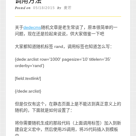
调用方法
Posted on
by
05/18/2015
麦芒
关于
dedecms
随机文章是老生常谈了，原本很简单的一
问题，现在还是捡起来说说，供大家借鉴一下吧
大家都知道随机标签 rand，调用标签也知道怎么写：
{dede:arclist row=’1000′ pagesize=’10’ titlelen=’35’
orderby=’rand’}
[field:
textlink
/]
{/dede:arclist}
但是仅仅有这个，在静态页面上是不能达到真正意义上的
随机的，下面就是如何设置了：
将你需要随机生成的那段代码（上面调用标签）加入到新
建自定义宏中，然后使用JS调用，将JS代码插入到模板
中