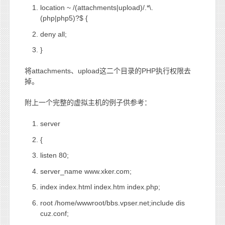
location ~ /(attachments|upload)/.*\.
(php|php5)?$ {
deny all;
}
将attachments、upload这二个目录的PHP执行权限去
掉。
附上一个完整的虚拟主机的例子供参考：
server
{
listen 80;
server_name www.xker.com;
index index.html index.htm index.php;
root /home/wwwroot/bbs.vpser.net;include dis
cuz.conf;