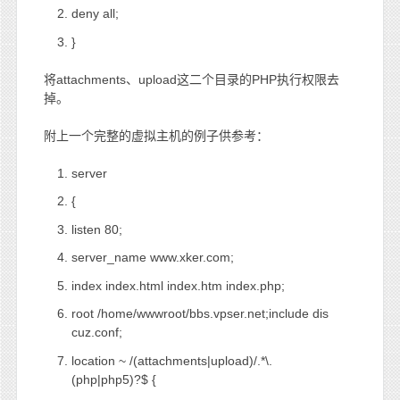
deny all;
}
将attachments、upload这二个目录的PHP执行权限去
掉。
附上一个完整的虚拟主机的例子供参考：
server
{
listen 80;
server_name www.xker.com;
index index.html index.htm index.php;
root /home/wwwroot/bbs.vpser.net;include dis
cuz.conf;
location ~ /(attachments|upload)/.*\.
(php|php5)?$ {