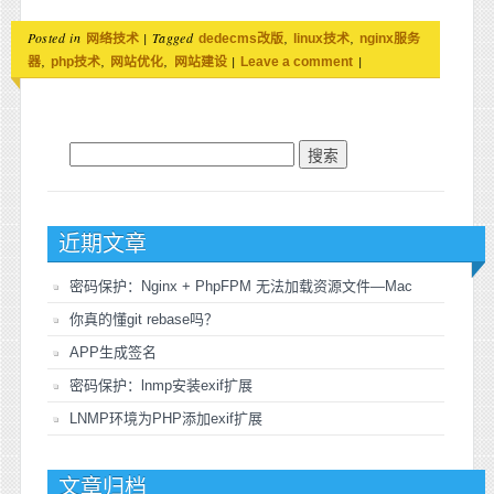
Posted in
|
Tagged
,
,
网络技术
dedecms改版
linux技术
nginx服务
,
,
,
|
|
器
php技术
网站优化
网站建设
Leave a comment
搜索：
近期文章
密码保护：Nginx + PhpFPM 无法加载资源文件—Mac
你真的懂git rebase吗？
APP生成签名
密码保护：lnmp安装exif扩展
LNMP环境为PHP添加exif扩展
文章归档