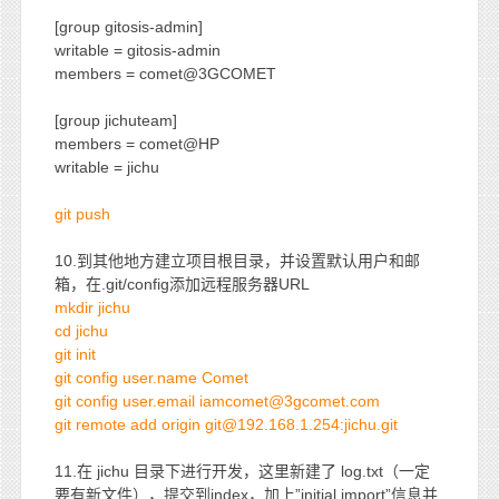
[group gitosis-admin]
writable = gitosis-admin
members = comet@3GCOMET
[group jichuteam]
members = comet@HP
writable = jichu
git push
10.到其他地方建立项目根目录，并设置默认用户和邮
箱，在.git/config添加远程服务器URL
mkdir jichu
cd jichu
git init
git config user.name Comet
git config user.email iamcomet@3gcomet.com
git remote add origin git@192.168.1.254:jichu.git
11.在 jichu 目录下进行开发，这里新建了 log.txt（一定
要有新文件），提交到index，加上”initial import”信息并